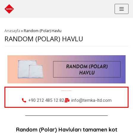
İçeriğe
geç
Anasayfa
»
Random (Polar) Havlu
RANDOM (POLAR) HAVLU
BILGI VE FIYAT ALMAK IÇIN HEMEN BIZE ULAŞIN!
+90 212 485 12 82
info@temka-ltd.com
Random (Polar) Havluları tamamen kot